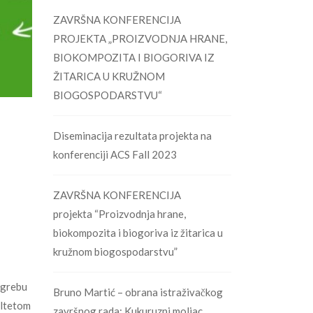
ZAVRŠNA KONFERENCIJA
PROJEKTA „PROIZVODNJA HRANE,
BIOKOMPOZITA I BIOGORIVA IZ
ŽITARICA U KRUŽNOM
BIOGOSPODARSTVU“
Diseminacija rezultata projekta na
konferenciji ACS Fall 2023
ZAVRŠNA KONFERENCIJA
projekta “Proizvodnja hrane,
biokompozita i biogoriva iz žitarica u
kružnom biogospodarstvu”
agrebu
Bruno Martić – obrana istraživačkog
ultetom
završnog rada: Kukuruzni moljac