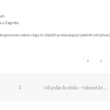
ati
ta u Zagrebu
m govorom, nakon čega će slijediti predavanja projektnih istraživač
Od polja do stola – važnost kružnog biogospodarstva