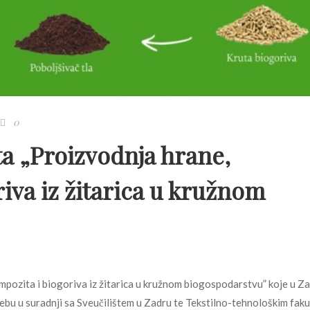
0
ta „Proizvodnja hrane,
iva iz žitarica u kružnom
mpozita i biogoriva iz žitarica u kružnom biogospodarstvu” koje u Z
ebu u suradnji sa Sveučilištem u Zadru te Tekstilno-tehnološkim fak