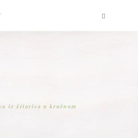
T
va iz žitarica u kružnom