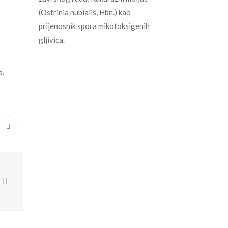
(Ostrinia nubialis, Hbn.) kao
prijenosnik spora mikotoksigenih
gljivica.
a.