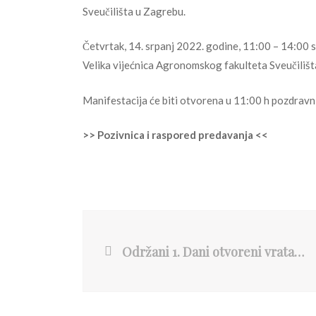
Sveučilišta u Zagrebu.
Četvrtak, 14. srpanj 2022. godine, 11:00 – 14:00 s
Velika vijećnica Agronomskog fakulteta Sveučiliš
Manifestacija će biti otvorena u 11:00 h pozdravni
>> Pozivnica i raspored predavanja <<
Održani 1. Dani otvoreni vrata EU projekata na Sveučilištu u Zagrebu Agronomskom fakultetu